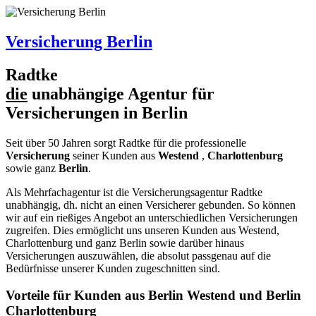
Versicherung Berlin
R
a
dtke
die
unabhängige Agentur für
Versicherungen in Berlin
Seit über 50 Jahren sorgt
R
a
dtke
für die professionelle
Versicherung
seiner Kunden aus
Westend
,
Charlottenburg
sowie ganz
Berlin
.
Als Mehrfachagentur ist die Versicherungsagentur
R
a
dtke
unabhängig, dh. nicht an einen Versicherer gebunden. So können
wir auf ein rießiges Angebot an unterschiedlichen Versicherungen
zugreifen. Dies ermöglicht uns unseren Kunden aus Westend,
Charlottenburg und ganz Berlin sowie darüber hinaus
Versicherungen auszuwählen, die absolut passgenau auf die
Bedürfnisse unserer Kunden zugeschnitten sind.
Vorteile für Kunden aus Berlin Westend und Berlin
Charlottenburg