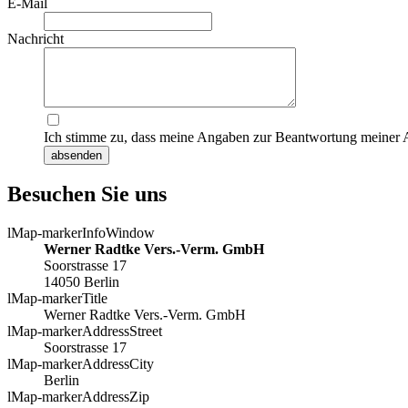
E-Mail
Nachricht
Ich stimme zu, dass meine Angaben zur Beantwortung meiner 
absenden
Besuchen Sie uns
lMap-markerInfoWindow
Werner Radtke Vers.-Verm. GmbH
Soorstrasse 17
14050 Berlin
lMap-markerTitle
Werner Radtke Vers.-Verm. GmbH
lMap-markerAddressStreet
Soorstrasse 17
lMap-markerAddressCity
Berlin
lMap-markerAddressZip