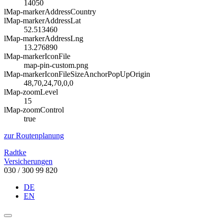
14050
lMap-markerAddressCountry
lMap-markerAddressLat
52.513460
lMap-markerAddressLng
13.276890
lMap-markerIconFile
map-pin-custom.png
lMap-markerIconFileSizeAnchorPopUpOrigin
48,70,24,70,0,0
lMap-zoomLevel
15
lMap-zoomControl
true
zur Routenplanung
Radtke
Versicherungen
030 / 300 99 820
DE
EN