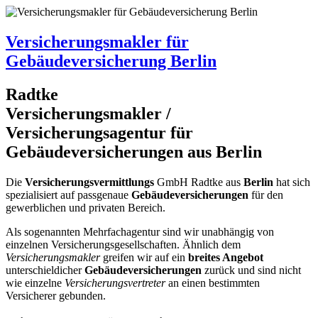
Versicherungsmakler für
Gebäudeversicherung Berlin
R
a
dtke
Versicherungsmakler
/
Versicherungsagentur für
Gebäudeversicherungen aus Berlin
Die
Versicherungsvermittlungs
GmbH
R
a
dtke
aus
Berlin
hat sich
spezialisiert auf passgenaue
Gebäudeversicherungen
für den
gewerblichen und privaten Bereich.
Als sogenannten Mehrfachagentur sind wir unabhängig von
einzelnen Versicherungsgesellschaften. Ähnlich dem
Versicherungsmakler
greifen wir auf ein
breites Angebot
unterschieldicher
Gebäudeversicherungen
zurück und sind nicht
wie einzelne
Versicherungsvertreter
an einen bestimmten
Versicherer gebunden.