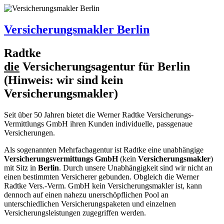
Versicherungsmakler Berlin
R
a
dtke
die
Versicherungsagentur für Berlin
(Hinweis: wir sind kein
Versicherungsmakler
)
Seit über 50 Jahren bietet die
Werner Radtke Versicherungs-
Vermittlungs GmbH
ihren Kunden individuelle, passgenaue
Versicherungen.
Als sogenannten Mehrfachagentur ist
R
a
dtke
eine unabhängige
Versicherungsvermittungs GmbH
(kein
Versicherungsmakler
)
mit Sitz in
Berlin
. Durch unsere Unabhängigkeit sind wir nicht an
einen bestimmten Versicherer gebunden. Obgleich die Werner
Radtke Vers.-Verm. GmbH kein Versicherungsmakler ist, kann
dennoch auf einen nahezu unerschöpflichen Pool an
unterschiedlichen Versicherungspaketen und einzelnen
Versicherungsleistungen zugegriffen werden.