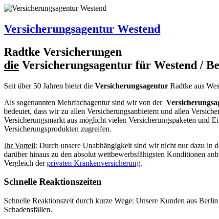
Versicherungsagentur Westend
R
a
dtke
Versicherungen
die
Versicherungsagentur für Westend / Be
Seit über 50 Jahren bietet die
Versicherungsagentur
R
a
dtke
aus Wes
Als sogenannten Mehrfachagentur sind wir von der
Versicherungsa
bedeutet, dass wir zu allen Versicherungsanbietern und allen Versich
Versicherungsmarkt aus möglicht vielen Versicherungspaketen und Ei
Versicherungsprodukten zugreifen.
Ihr Vorteil
: Durch unsere Unabhängigkeit sind wir nicht nur dazu in 
darüber hinaus zu den absolut wettbewerbsfähigsten Konditionen anbi
Vergleich der
privaten Krankenversicherung
.
Schnelle Reaktionszeiten
Schnelle Reaktionszeit durch kurze Wege: Unsere Kunden aus Berlin p
Schadensfällen.