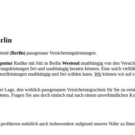
rlin
tend (
Berlin)
passgenaue Versicherungsleistungen.
gentur
R
a
dtke
mit Sitz in Berlin
Westend
unabhängig von den Versiche
erungsleistungen frei und unabhängig beraten können. Eine solch vielfä
nzelleistungen unabhängig und frei wählen kann.
Wir
können wir auf e
der Lage, den wirklich passgenauen Versicherungsschutz für Sie zu erm
eten. Fragen Sie uns doch einfach mal nach einem unverbindlichen Kon
rofitieren natürlich auch insbesondere aufgrund unserer Nähe zu Ihne