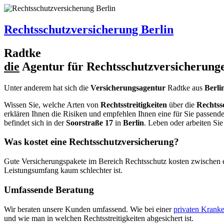
Rechtsschutzversicherung Berlin
R
a
dtke
die
Agentur für Rechtsschutzversicherunge
Unter anderem hat sich die
Versicherungsagentur
R
a
dtke
aus
Berli
Wissen Sie, welche Arten von
Rechtsstreitigkeiten
über die
Rechtss
erklären Ihnen die Risiken und empfehlen Ihnen eine für Sie passend
befindet sich in der
Soorstraße 17
in
Berlin
. Leben oder arbeiten Si
Was kostet eine Rechtsschutzversicherung?
Gute Versicherungspakete im Bereich Rechtsschutz kosten zwischen et
Leistungsumfang kaum schlechter ist.
Umfassende Beratung
Wir beraten unsere Kunden umfassend. Wie bei einer
privaten Krank
und wie man in welchen Rechtsstreitigkeiten abgesichert ist.