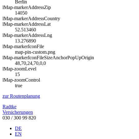
Berlin
lMap-markerAddressZip
14050
lMap-markerAddressCountry
lMap-markerAddressLat
52.513460
lMap-markerAddressLng
13.276890
lMap-markerIconFile
map-pin-custom.png
lMap-markerIconFileSizeAnchorPopUpOrigin
48,70,24,70,0,0
lMap-zoomLevel
15
lMap-zoomControl
true
zur Routenplanung
Radtke
Versicherungen
030 / 300 99 820
DE
EN