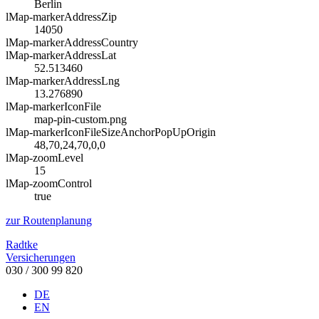
Berlin
lMap-markerAddressZip
14050
lMap-markerAddressCountry
lMap-markerAddressLat
52.513460
lMap-markerAddressLng
13.276890
lMap-markerIconFile
map-pin-custom.png
lMap-markerIconFileSizeAnchorPopUpOrigin
48,70,24,70,0,0
lMap-zoomLevel
15
lMap-zoomControl
true
zur Routenplanung
Radtke
Versicherungen
030 / 300 99 820
DE
EN