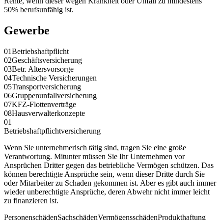
Rente, wenn dieser wegen Krankheit oder Unfall zu mindestens
50% berufsunfähig ist.
Gewerbe
01
Betriebshaftpflicht
02
Geschäftsversicherung
03
Betr. Altersvorsorge
04
Technische Versicherungen
05
Transportversicherung
06
Gruppenunfallversicherung
07
KFZ-Flottenverträge
08
Hausverwalterkonzepte
01
Betriebshaftpflichtversicherung
Wenn Sie unternehmerisch tätig sind, tragen Sie eine große
Verantwortung. Mitunter müssen Sie Ihr Unternehmen vor
Ansprüchen Dritter gegen das betriebliche Vermögen schützen. Das
können berechtigte Ansprüche sein, wenn dieser Dritte durch Sie
oder Mitarbeiter zu Schaden gekommen ist. Aber es gibt auch immer
wieder unberechtigte Ansprüche, deren Abwehr nicht immer leicht
zu finanzieren ist.
Personenschäden
Sachschäden
Vermögensschäden
Produkthaftung