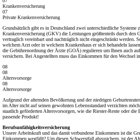
07
Krankenversicherung
07
Private Kranken­versicherung
Grundsätzlich gibt es in Deutschland zwei unterschiedliche Systeme 
Krankenversicherung (GKV) die Leistungen größtenteils durch den G
vertraglich vereinbart und nachträglich nicht eingeschränkt werden.
welchem Arzt oder in welchem Krankenhaus er sich behandeln lassen
die Gebührenordnung der Ärzte (GOÄ) regulieren um Ihnen auch au
versichern. Bei Angestellten muss das Einkommen für den Wechsel in
08
08
Altersvorsorge
08
Altersvorsorge
Aufgrund der alternden Bevölkerung und der niedrigen Geburtenraten
im Alter nicht auf seinen gewohnten Lebensstandard verzichten möchte
staatlich geförderten Altersvorsorgen, wie die Riester-Rente oder di
passende Produkt!
Berufsunfähigkeitsversicherung
Unsere Arbeitskraft und das damit verbundene Einkommen ist die Gr
Einkommen wegfällt? Um diesen Schwerstfall abzusichern, ist der Absc