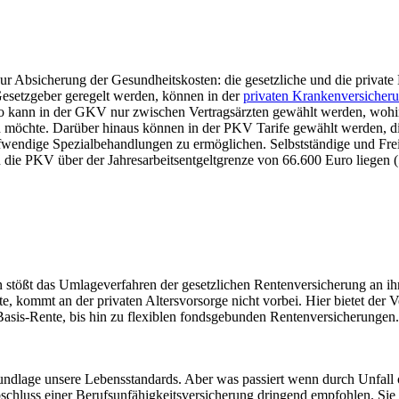
zur Absicherung der Gesundheitskosten: die gesetzliche und die privat
esetzgeber geregelt werden, können in der
privaten Krankenversicher
 So kann in der GKV nur zwischen Vertragsärzten gewählt werden, wohi
 möchte. Darüber hinaus können in der PKV Tarife gewählt werden, d
fwendige Spezialbehandlungen zu ermöglichen. Selbstständige und Fr
 die PKV über der Jahresarbeitsentgeltgrenze von 66.600 Euro liegen 
 stößt das Umlageverfahren der gesetzlichen Rentenversicherung an ih
, kommt an der privaten Altersvorsorge nicht vorbei. Hier bietet der V
e Basis-Rente, bis hin zu flexiblen fondsgebunden Rentenversicherunge
undlage unsere Lebensstandards. Aber was passiert wenn durch Unfall 
hluss einer Berufsunfähigkeitsversicherung dringend empfohlen. Sie is