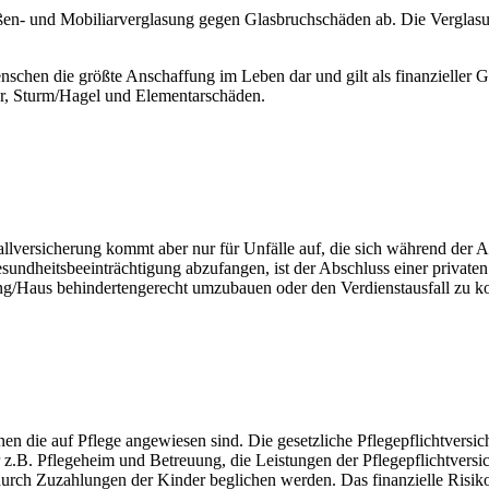
ußen- und Mobiliarverglasung gegen Glasbruchschäden ab. Die Verglasu
enschen die größte Anschaffung im Leben dar und gilt als finanzieller
er, Sturm/Hagel und Elementarschäden.
Unfallversicherung kommt aber nur für Unfälle auf, die sich während de
esundheitsbeeinträchtigung abzufangen, ist der Abschluss einer privaten
g/Haus behindertengerecht umzubauen oder den Verdienstausfall zu k
en die auf Pflege angewiesen sind. Die gesetzliche Pflegepflichtversich
r z.B. Pflegeheim und Betreuung, die Leistungen der Pflegepflichtversi
rch Zuzahlungen der Kinder beglichen werden. Das finanzielle Risiko 