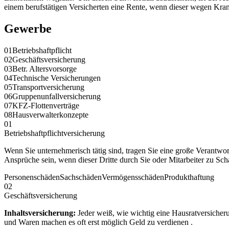
einem berufstätigen Versicherten eine Rente, wenn dieser wegen Kran
Gewerbe
01
Betriebshaftpflicht
02
Geschäftsversicherung
03
Betr. Altersvorsorge
04
Technische Versicherungen
05
Transportversicherung
06
Gruppenunfallversicherung
07
KFZ-Flottenverträge
08
Hausverwalterkonzepte
01
Betriebshaftpflichtversicherung
Wenn Sie unternehmerisch tätig sind, tragen Sie eine große Verantw
Ansprüche sein, wenn dieser Dritte durch Sie oder Mitarbeiter zu Sc
Personenschäden
Sachschäden
Vermögensschäden
Produkthaftung
02
Geschäftsversicherung
Inhaltsversicherung:
Jeder weiß, wie wichtig eine Hausratversicher
und Waren machen es oft erst möglich Geld zu verdienen .