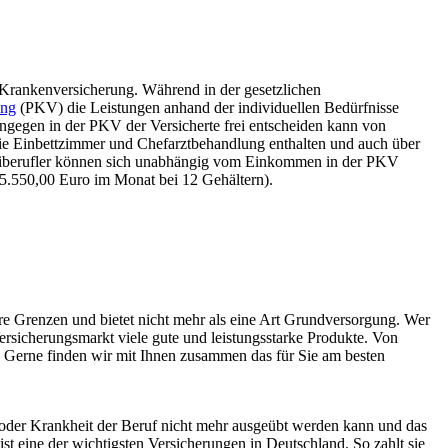
e Krankenversicherung. Während in der gesetzlichen
ung
(PKV) die Leistungen anhand der individuellen Bedürfnisse
ngegen in der PKV der Versicherte frei entscheiden kann von
ie Einbettzimmer und Chefarztbehandlung enthalten und auch über
eiberufler können sich unabhängig vom Einkommen in der PKV
(5.550,00 Euro im Monat bei 12 Gehältern).
re Grenzen und bietet nicht mehr als eine Art Grundversorgung. Wer
ersicherungsmarkt viele gute und leistungsstarke Produkte. Von
n. Gerne finden wir mit Ihnen zusammen das für Sie am besten
oder Krankheit der Beruf nicht mehr ausgeübt werden kann und das
t eine der wichtigsten Versicherungen in Deutschland. So zahlt sie