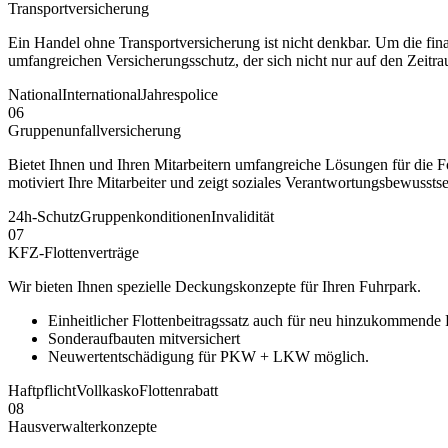
Transportversicherung
Ein Handel ohne Transportversicherung ist nicht denkbar. Um die fina
umfangreichen Versicherungsschutz, der sich nicht nur auf den Zeitra
National
International
Jahrespolice
06
Gruppenunfallversicherung
Bietet Ihnen und Ihren Mitarbeitern umfangreiche Lösungen für die F
motiviert Ihre Mitarbeiter und zeigt soziales Verantwortungsbewusstse
24h-Schutz
Gruppenkonditionen
Invalidität
07
KFZ-Flottenverträge
Wir bieten Ihnen spezielle Deckungskonzepte für Ihren Fuhrpark.
Einheitlicher Flottenbeitragssatz auch für neu hinzukommende
Sonderaufbauten mitversichert
Neuwertentschädigung für PKW + LKW möglich.
Haftpflicht
Vollkasko
Flottenrabatt
08
Hausverwalterkonzepte