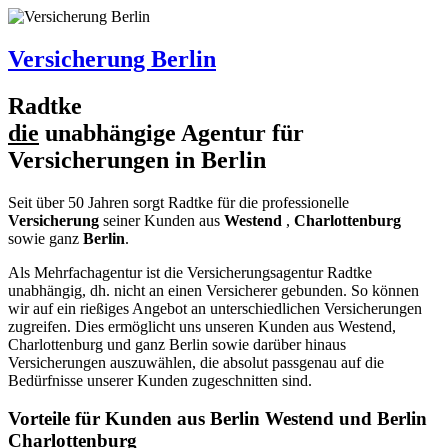
Versicherung Berlin
R
a
dtke
die
unabhängige Agentur für
Versicherungen in Berlin
Seit über 50 Jahren sorgt
R
a
dtke
für die professionelle
Versicherung
seiner Kunden aus
Westend
,
Charlottenburg
sowie ganz
Berlin
.
Als Mehrfachagentur ist die Versicherungsagentur
R
a
dtke
unabhängig, dh. nicht an einen Versicherer gebunden. So können
wir auf ein rießiges Angebot an unterschiedlichen Versicherungen
zugreifen. Dies ermöglicht uns unseren Kunden aus Westend,
Charlottenburg und ganz Berlin sowie darüber hinaus
Versicherungen auszuwählen, die absolut passgenau auf die
Bedürfnisse unserer Kunden zugeschnitten sind.
Vorteile für Kunden aus Berlin Westend und Berlin
Charlottenburg